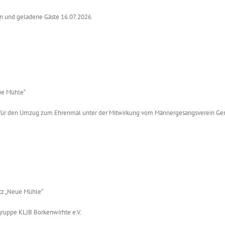
on und geladene Gäste 16.07.2026
ue Mühle“
“ für den Umzug zum Ehrenmal unter der Mitwirkung vom Männergesangsverein G
tz „Neue Mühle“
gruppe KLJB Borkenwirhte e.V.